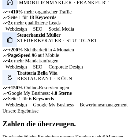
IMMOBILIENMAKLER · FRANKFURT
+410%
mehr organischer Traffic
Seite 1 für
18 Keywords
2x
mehr qualifizierte Leads
Webdesign
SEO
Social Media
Steuerkanzlei Müller
STEUERBERATER · STUTTGART
+200%
Sichtbarkeit in 4 Monaten
PageSpeed 96
auf Mobile
4x
mehr Mandatsanfragen
Webdesign
SEO
Corporate Design
Trattoria Bella Vita
RESTAURANT · KÖLN
+150%
Online-Reservierungen
Google My Business:
4.8 Sterne
Seite 1 für
6 Keywords
Webdesign
Google My Business
Bewertungsmanagement
Unsere Ergebnisse
Zahlen die überzeugen.
Durchschnittliche Ergebnisse unserer Kunden nach 6 Monaten