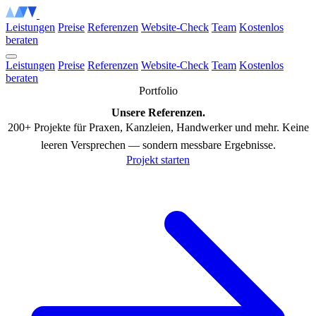
m
m
i
i
k
k
r
r
a
a
w
w
e
e
b
b
t
t
e
e
c
c
Leistungen
Preise
Referenzen
Website-Check
Team
Kostenlos
beraten
Leistungen
Preise
Referenzen
Website-Check
Team
Kostenlos
beraten
Portfolio
Unsere Referenzen.
200+ Projekte für Praxen, Kanzleien, Handwerker und mehr. Keine
leeren Versprechen — sondern messbare Ergebnisse.
Projekt starten