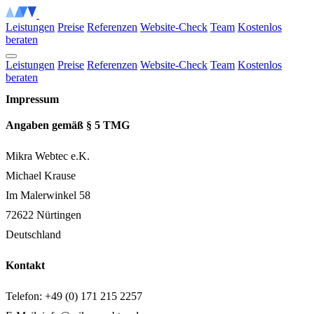
m
m
i
i
k
k
r
r
a
a
w
w
e
e
b
b
t
t
e
e
c
c
Leistungen
Preise
Referenzen
Website-Check
Team
Kostenlos
beraten
Leistungen
Preise
Referenzen
Website-Check
Team
Kostenlos
beraten
Impressum
Angaben gemäß § 5 TMG
Mikra Webtec e.K.
Michael Krause
Im Malerwinkel 58
72622 Nürtingen
Deutschland
Kontakt
Telefon: +49 (0) 171 215 2257